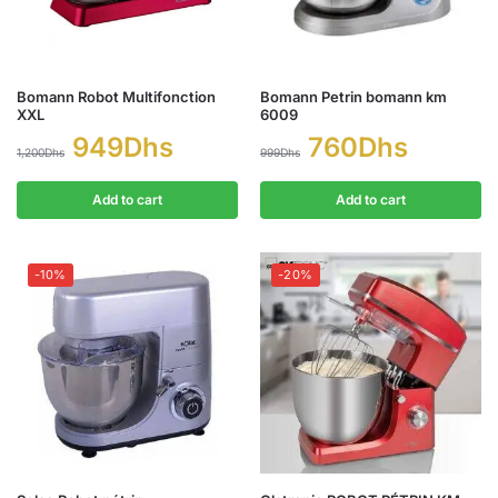
Bomann Robot Multifonction
Bomann Petrin bomann km
XXL
6009
949
Dhs
760
Dhs
1,200
Dhs
999
Dhs
Add to cart
Add to cart
-10%
-20%