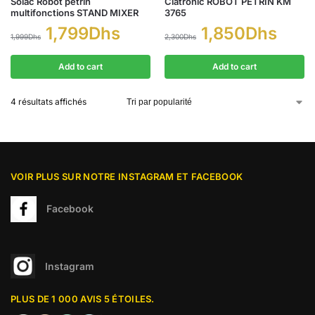
Solac Robot pétrin
Clatronic ROBOT PÉTRIN KM
multifonctions STAND MIXER
3765
1,799
Dhs
1,850
Dhs
1,999
Dhs
2,300
Dhs
Add to cart
Add to cart
4 résultats affichés
VOIR PLUS SUR NOTRE INSTAGRAM ET FACEBOOK
Facebook
Instagram
PLUS DE 1 000 AVIS 5 ÉTOILES.