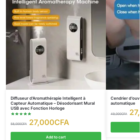
Diffuseur d’Aromathérapie Intelligent à
Cendrier d’ouv
Capteur Automatique – Désodorisant Mural
automatique
USB avec Fonction Horloge
27
49,000
CFA
27,000
CFA
58,000
CFA
Add to cart