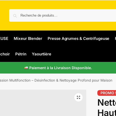
EUSE
Mixeur Blender
Presse Agrumes & Centrifugeuse
choir
Pétrin
Yaourtière
Paiement à la Livraison Disponible.
sion Multifonction – Désinfection & Nettoyage Profond pour Maison
PROMO 
Nett
Haut