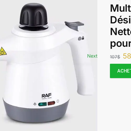
Mult
Dési
Nett
pou
5
Next
107
$
ACHE