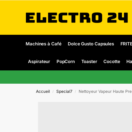
Machines à Café
Dolce Gusto Capsules
FRIT
Aspirateur
PopCorn
Toaster
Cocotte
Ha
Accueil
Special7
Nettoyeur Vapeur Haute Pres
/
/