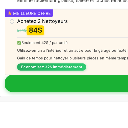
Élimine facilement graisse, saleté et taches tenaces
MEILLEURE OFFRE
Achetez 2
Nettoyeurs
84
$
214
$
Seulement 42$ / par unité
Utilisez-en un à l’intérieur et un autre pour le garage ou l’exté
Gain de temps pour nettoyer plusieurs pièces en même temp
Économisez 32$ immédiatement