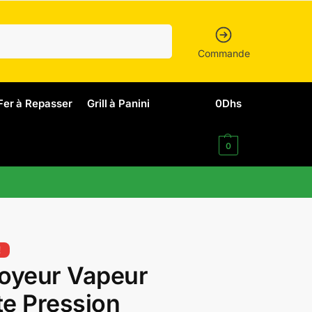
Recherche
Commande
Fer à Repasser
Grill à Panini
0
Dhs
0
!
oyeur Vapeur
e Pression