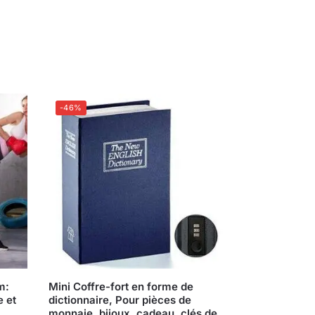
-46%
m:
Mini Coffre-fort en forme de
e et
dictionnaire, Pour pièces de
monnaie, bijoux, cadeau, clés de