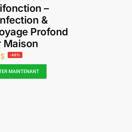
ifonction –
nfection &
oyage Profond
r Maison
8
$
-46%
TER MAINTENANT