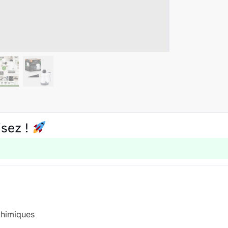
isez !
chimiques