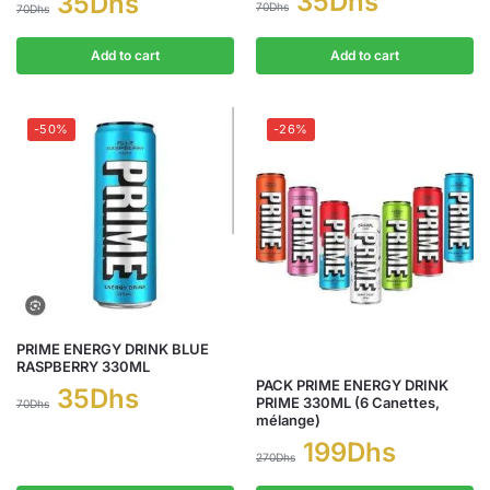
35
Dhs
35
Dhs
70
Dhs
70
Dhs
Add to cart
Add to cart
-50%
-26%
PRIME ENERGY DRINK BLUE
RASPBERRY 330ML
PACK PRIME ENERGY DRINK
35
Dhs
PRIME 330ML (6 Canettes,
70
Dhs
mélange)
199
Dhs
270
Dhs