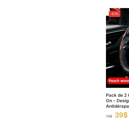
-51%
Pack de 2 
On – Desig
Antidérapa
39
$
79
$