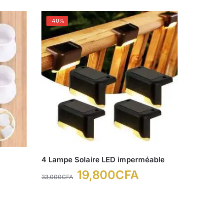
-40%
4 Lampe Solaire LED imperméable
19,800
CFA
33,000
CFA