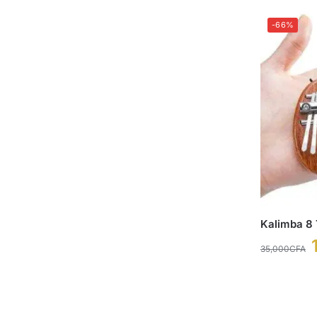
-66%
Kalimba 8
35,000
CFA