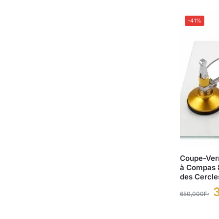
-41%
Coupe-Verr
à Compas 
des Cercle
650,000
Fr