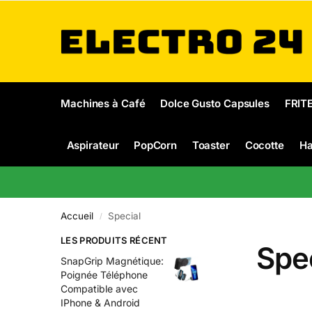
Machines à Café
Dolce Gusto Capsules
FRIT
Aspirateur
PopCorn
Toaster
Cocotte
Ha
Accueil
Special
/
LES PRODUITS RÉCENT
Spec
SnapGrip Magnétique:
Poignée Téléphone
Compatible avec
IPhone & Android