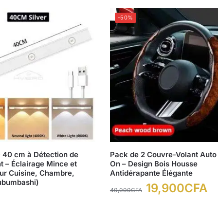
-50%
 40 cm à Détection de
Pack de 2 Couvre-Volant Auto
– Éclairage Mince et
On – Design Bois Housse
our Cuisine, Chambre,
Antidérapante Élégante
ubumbashi)
19,900
CFA
40,000
CFA