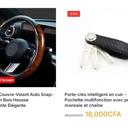
-54%
Couvre-Volant Auto Snap-
Porte-clés intelligent en cuir –
n Bois Housse
Pochette multifonction avec p
nte Élégante
monnaie et chaîne
18,000
CFA
39,000
CFA