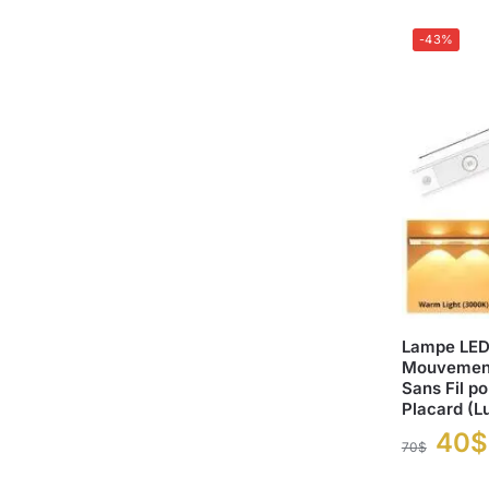
-43%
Lampe LED
Mouvement 
Sans Fil p
Placard (L
40
$
70
$