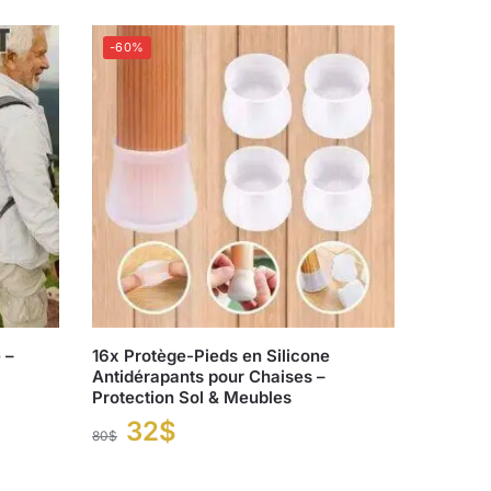
-60%
 –
16x Protège-Pieds en Silicone
Antidérapants pour Chaises –
Protection Sol & Meubles
32
$
80
$