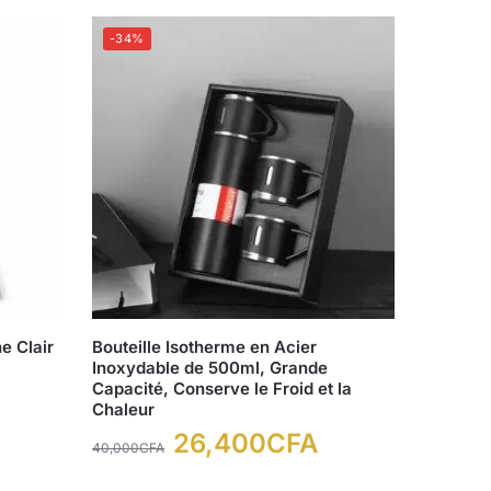
-34%
e Clair
Bouteille Isotherme en Acier
Inoxydable de 500ml, Grande
Capacité, Conserve le Froid et la
Chaleur
26,400
CFA
40,000
CFA