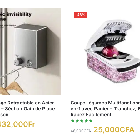
-48%
nge Rétractable en Acier
Coupe-légumes Multifonctionn
 – Séchoir Gain de Place
en-1 avec Panier – Tranchez, 
ison
Râpez Facilement
432,000
Fr
25,000
CFA
48,000
CFA