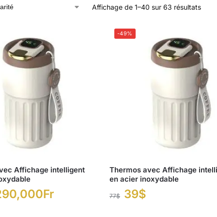
Affichage de 1–40 sur 63 résultats
-49%
ec Affichage intelligent
Thermos avec Affichage intell
noxydable
en acier inoxydable
290,000
Fr
39
$
77
$