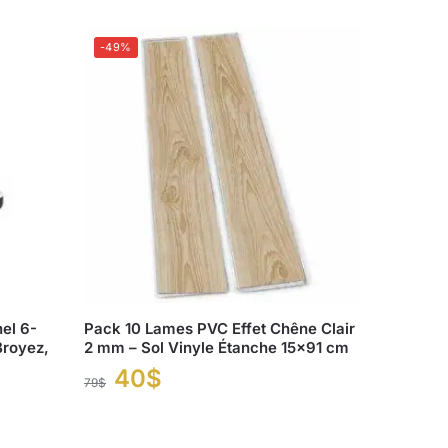
-49%
el 6-
Pack 10 Lames PVC Effet Chêne Clair
Broyez,
2 mm – Sol Vinyle Étanche 15×91 cm
40
$
79
$