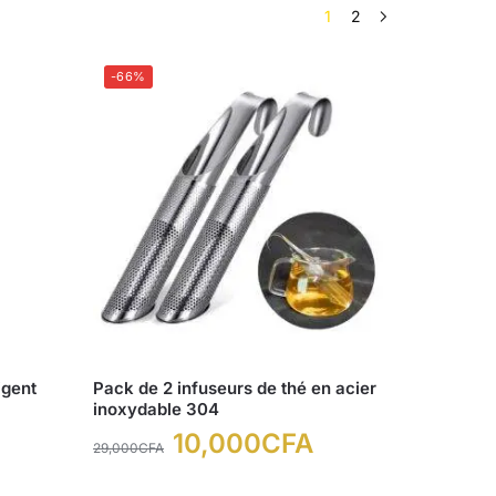
1
2
-66%
igent
Pack de 2 infuseurs de thé en acier
inoxydable 304
10,000
CFA
29,000
CFA