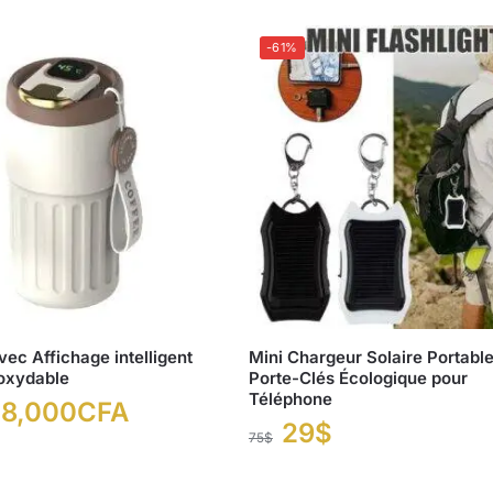
-61%
ec Affichage intelligent
Mini Chargeur Solaire Portable
noxydable
Porte-Clés Écologique pour
Téléphone
18,000
CFA
29
$
75
$