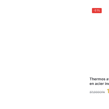
-51%
Thermos av
en acier i
37,000
CFA