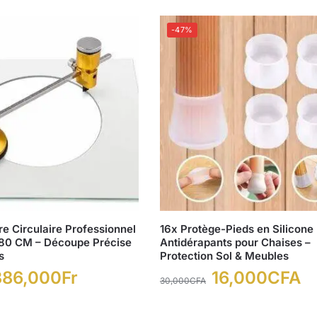
-47%
e Circulaire Professionnel
16x Protège-Pieds en Silicone
80 CM – Découpe Précise
Antidérapants pour Chaises –
s
Protection Sol & Meubles
386,000
Fr
16,000
CFA
30,000
CFA