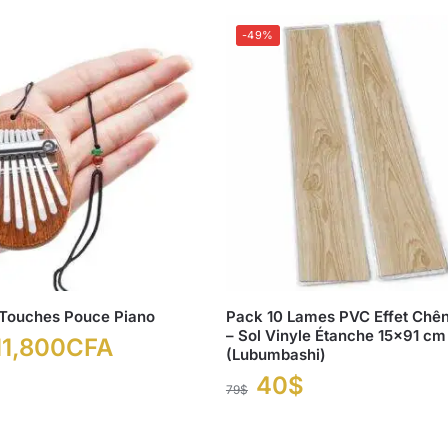
-49%
 Touches Pouce Piano
Pack 10 Lames PVC Effet Chên
– Sol Vinyle Étanche 15×91 cm
11,800
CFA
(Lubumbashi)
40
$
79
$