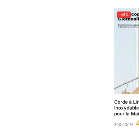
-46%
Corde à Li
Inoxydable
pour la Ma
800,000
Fr