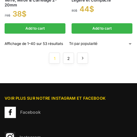
Verre, Miroir & Carrelage 2–
Légère et Compacte
20mm
44
$
80
$
38
$
79
$
Add to cart
Add to cart
Affichage de 1–40 sur 53 résultats
1
2
VOIR PLUS SUR NOTRE INSTAGRAM ET FACEBOOK
Facebook