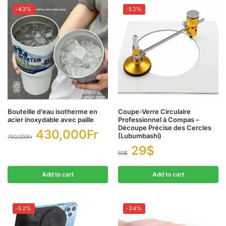
-43%
-52%
Bouteille d’eau isotherme en
Coupe-Verre Circulaire
acier inoxydable avec paille
Professionnel à Compas –
Découpe Précise des Cercles
430,000
Fr
(Lubumbashi)
750,000
Fr
29
$
60
$
Add to cart
Add to cart
-52%
-34%