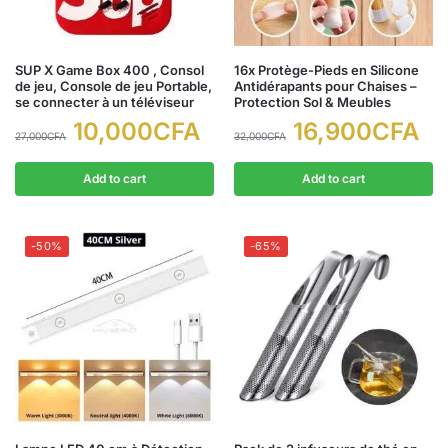
SUP X Game Box 400 , Consol
16x Protège-Pieds en Silicone
de jeu, Console de jeu Portable,
Antidérapants pour Chaises –
se connecter à un téléviseur
Protection Sol & Meubles
10,000
CFA
16,900
CFA
27,000
CFA
32,000
CFA
Add to cart
Add to cart
-50%
-65%