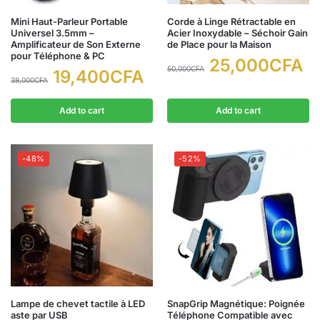
Mini Haut-Parleur Portable
Corde à Linge Rétractable en
Universel 3.5mm –
Acier Inoxydable – Séchoir Gain
Amplificateur de Son Externe
de Place pour la Maison
pour Téléphone & PC
25,000
CFA
50,000
CFA
19,400
CFA
38,000
CFA
Add to cart
Add to cart
-48%
-52%
Lampe de chevet tactile à LED
SnapGrip Magnétique: Poignée
aste par USB
Téléphone Compatible avec