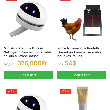
Mini Aspirateur de Bureau :
Porte Automatique Poulailler:
Nettoyeur Compact pour Table
Ouverture Lumineuse à Piles
et Bureau avec Brosse
pour Vos Poules
376,000
Fr
54
$
560,000
Fr
120
$
Add to cart
Add to cart
-47%
-53%