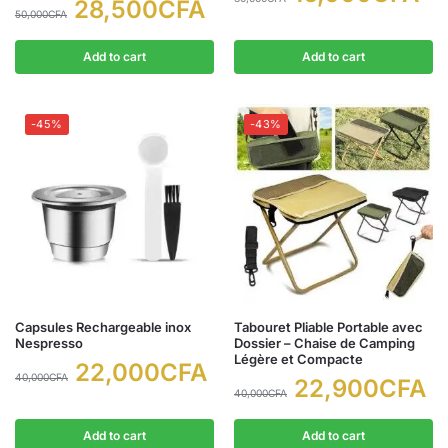
28,500
CFA
50,000
CFA
Add to cart
Add to cart
-45%
-43%
Capsules Rechargeable inox
Tabouret Pliable Portable avec
Nespresso
Dossier – Chaise de Camping
Légère et Compacte
22,000
CFA
40,000
CFA
22,900
CFA
40,000
CFA
Add to cart
Add to cart