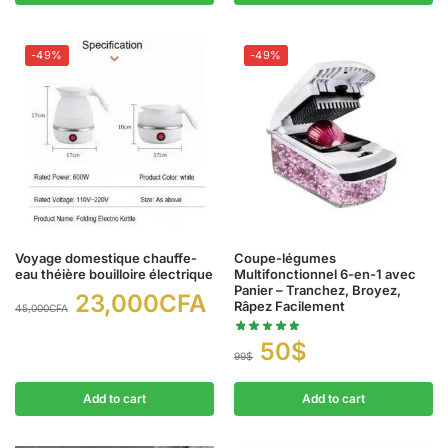
-49%
-49%
Voyage domestique chauffe-
Coupe-légumes
eau théière bouilloire électrique
Multifonctionnel 6-en-1 avec
Panier – Tranchez, Broyez,
23,000
CFA
Râpez Facilement
45,000
CFA
50
$
99
$
Add to cart
Add to cart