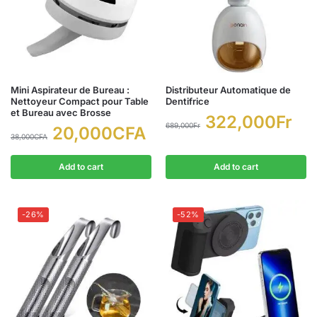
Mini Aspirateur de Bureau :
Distributeur Automatique de
Nettoyeur Compact pour Table
Dentifrice
et Bureau avec Brosse
322,000
Fr
689,000
Fr
20,000
CFA
38,000
CFA
Add to cart
Add to cart
-26%
-52%