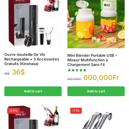
Ouvre-bouteille De Vin
Mini Blender Portable USB –
Rechargeable + 3 Accessoires
Mixeur Multifonction à
Gratuits (Kinshasa)
Chargement Sans Fil
36
$
99
$
600,000
Fr
900,000
Fr
Add to cart
Add to cart
-64%
-71%