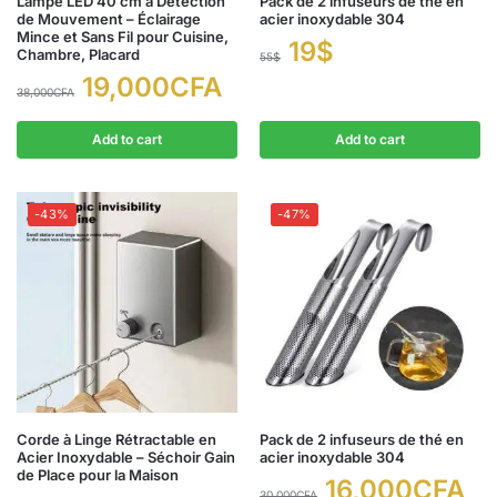
Lampe LED 40 cm à Détection
Pack de 2 infuseurs de thé en
de Mouvement – Éclairage
acier inoxydable 304
Mince et Sans Fil pour Cuisine,
19
$
Chambre, Placard
55
$
19,000
CFA
38,000
CFA
Add to cart
Add to cart
-43%
-47%
Corde à Linge Rétractable en
Pack de 2 infuseurs de thé en
Acier Inoxydable – Séchoir Gain
acier inoxydable 304
de Place pour la Maison
16,000
CFA
30,000
CFA