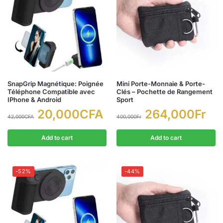
SnapGrip Magnétique: Poignée
Mini Porte-Monnaie & Porte-
Téléphone Compatible avec
Clés – Pochette de Rangement
IPhone & Android
Sport
20,000
CFA
264,000
Fr
42,000
CFA
400,000
Fr
Add to cart
Add to cart
-52%
-44%