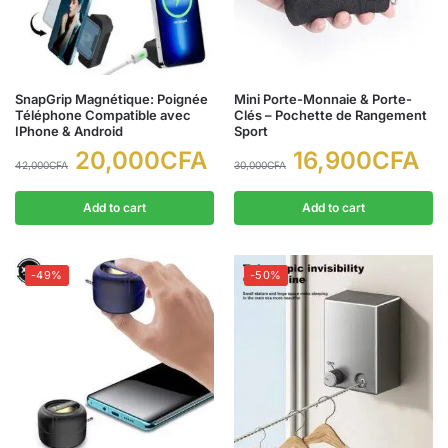
SnapGrip Magnétique: Poignée
Mini Porte-Monnaie & Porte-
Téléphone Compatible avec
Clés – Pochette de Rangement
IPhone & Android
Sport
20,000
CFA
16,900
CFA
42,000
CFA
30,000
CFA
Add to cart
Add to cart
-49%
-50%