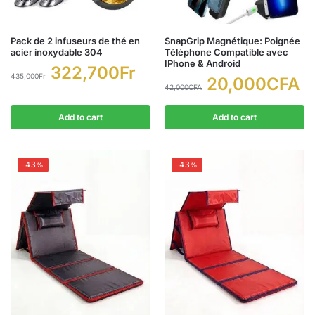
Pack de 2 infuseurs de thé en
SnapGrip Magnétique: Poignée
acier inoxydable 304
Téléphone Compatible avec
IPhone & Android
322,700
Fr
435,000
Fr
20,000
CFA
42,000
CFA
Add to cart
Add to cart
-43%
-43%