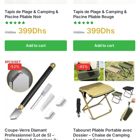
Tapis de Plage & Camping &
Tapis de Plage & Camping &
Piscine Pliable Noir
Piscine Pliable Rouge
399
Dhs
399
Dhs
700
Dhs
700
Dhs
Add to cart
Add to cart
-52%
-45%
Coupe-Verre Diamant
Tabouret Pliable Portable avec
Professionnel (Lot de 5) –
Dossier – Chaise de Camping