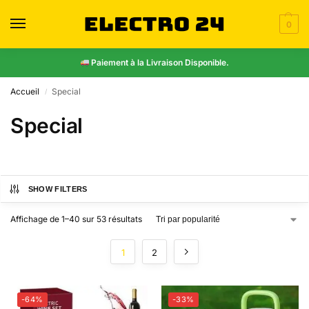
0
Paiement à la Livraison Disponible.
Accueil
Special
/
Special
SHOW FILTERS
Affichage de 1–40 sur 53 résultats
1
2
-64%
-33%