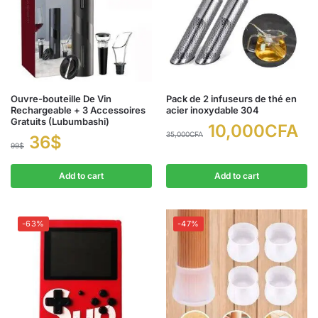
Ouvre-bouteille De Vin
Pack de 2 infuseurs de thé en
Rechargeable + 3 Accessoires
acier inoxydable 304
Gratuits (Lubumbashi)
10,000
CFA
35,000
CFA
36
$
99
$
Add to cart
Add to cart
-63%
-47%