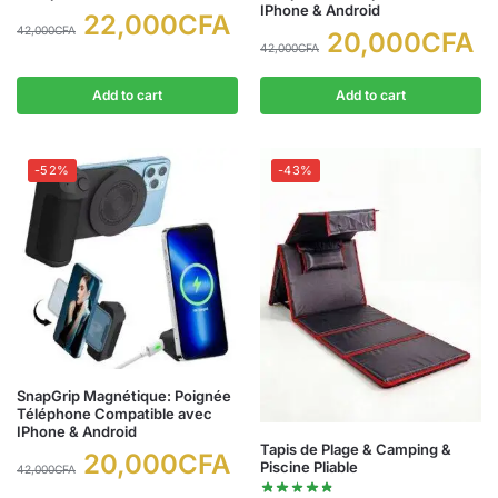
IPhone & Android
22,000
CFA
42,000
CFA
20,000
CFA
42,000
CFA
Add to cart
Add to cart
-52%
-43%
SnapGrip Magnétique: Poignée
Téléphone Compatible avec
IPhone & Android
Tapis de Plage & Camping &
20,000
CFA
Piscine Pliable
42,000
CFA