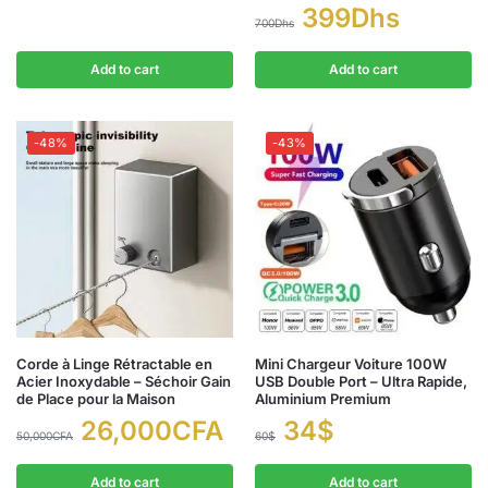
399
Dhs
700
Dhs
Add to cart
Add to cart
-48%
-43%
Corde à Linge Rétractable en
Mini Chargeur Voiture 100W
Acier Inoxydable – Séchoir Gain
USB Double Port – Ultra Rapide,
de Place pour la Maison
Aluminium Premium
26,000
CFA
34
$
50,000
CFA
60
$
Add to cart
Add to cart