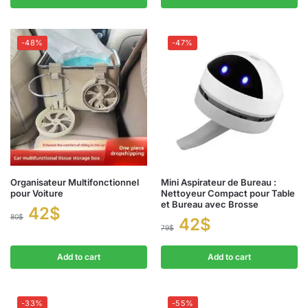
-48%
-47%
Organisateur Multifonctionnel
Mini Aspirateur de Bureau :
pour Voiture
Nettoyeur Compact pour Table
et Bureau avec Brosse
42
$
80
$
42
$
79
$
Add to cart
Add to cart
-33%
-55%