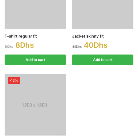
T-shirt regular fit
Jacket skinny fit
8
Dhs
40
Dhs
10
Dhs
45
Dhs
Add to cart
Add to cart
-13%