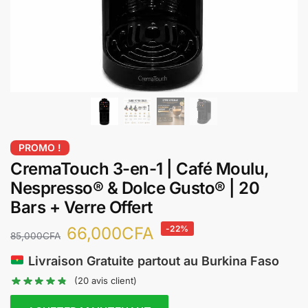
PROMO !
CremaTouch 3-en-1 | Café Moulu,
Nespresso® & Dolce Gusto® | 20
Bars + Verre Offert
66,000
CFA
-22%
85,000
CFA
Livraison Gratuite partout au Burkina Faso
(
20
avis client)