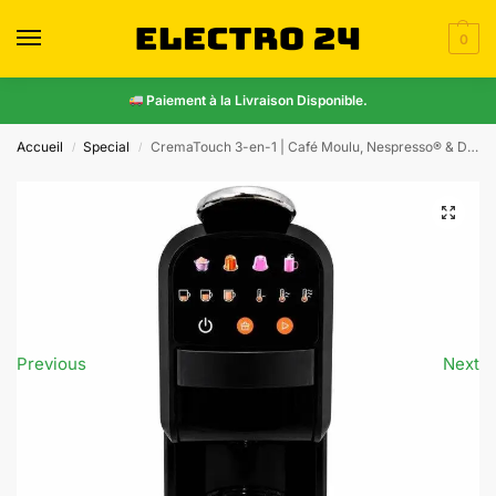
0
Paiement à la Livraison Disponible.
Accueil
Special
CremaTouch 3-en-1 | Café Moulu, Nespresso® & Dolce Gusto® | 20 Bars + Verre Offert
/
/
Previous
Next