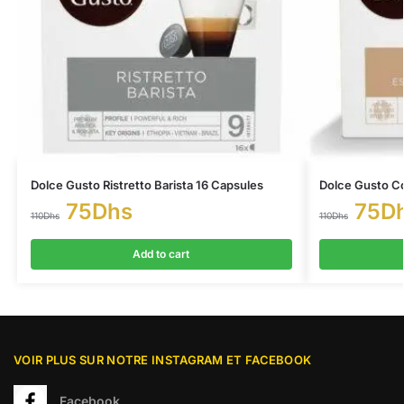
Dolce Gusto Ristretto Barista 16 Capsules
Dolce Gusto C
75
Dhs
75
D
110
Dhs
110
Dhs
Add to cart
VOIR PLUS SUR NOTRE INSTAGRAM ET FACEBOOK
Facebook