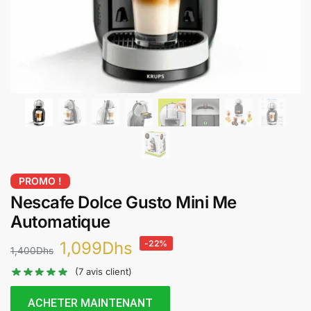
PROMO !
Nescafe Dolce Gusto Mini Me
Automatique
1,099
Dhs
-22%
1,400
Dhs
(
7
avis client)
ACHETER MAINTENANT